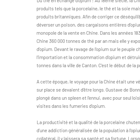
Du thé en échange d’opium : Au 18ème siècle, la Ch
produits tels que la porcelaine, le thé et la soie ma
produits britanniques. Afin de corriger ce déséquilib
déverser un poison, des cargaisons entières d’opiu
monopole de la vente en Chine. Dans les années 1830
Chine 360 000 tonnes de thé par an mais elle y expo
d’opium. Devant le ravage de l’opium sur le peuple ch
l'importation et la consommation d'opium et détruir
tonnes dans la ville de Canton. C'est le début de la 
A cette époque, le voyage pour la Chine était une vé
sur place se devaient d’être longs. Gustave de Bon
plongé dans un spleen et l’ennui, avec pour seul loi
visites dans les fumeries d’opium.
La productivité et la qualité de la porcelaine chu
d’une addiction généralisée de la population à l’o
collatéral, il y laissera sa santé et sa fortune. Lors