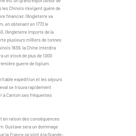
ine est un grand exportateur de
is les Chinois n’exigent guère de
re financier, l’Angleterre va
m, en obtenant en 1773 le
, l’Angleterre importe de la
rte plusieurs milliers de tonnes
inois 1839, la Chine interdira
a un stock de plus de 1.000
première guerre de l’opium.
ritable expédition et les séjours
neval se trouva rapidement
sir à Canton ses fréquentes
tent en raison des conséquences
pium. Gustave sera un dommage
que la France se joint à la Grande-