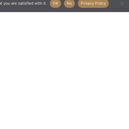
 you are satisfied with it.
OK
No
Privacy Policy
RESERVATION
YOUNG GIRL BOULLE SCHOOL
Chapter 3
DETAILS