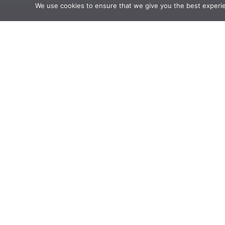
We use cookies to ensure that we give you the best experienc
CHÂTEAU DU BOIS GUIBERT
Chambres & Sui
RESERVATION
REFUGEES AND THEIR LITTLE DOG
Chapter 1
DETAILS