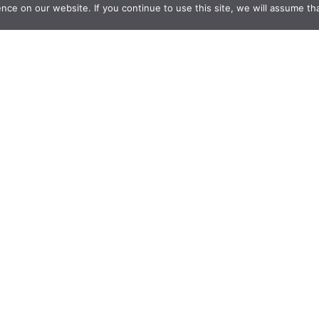
e on our website. If you continue to use this site, we will assume that
tes
RESERVATION
THE MUSICIAN
Chapter 2
DETAILS