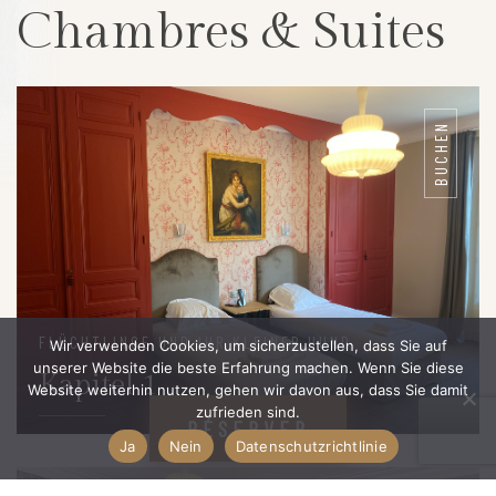
Chambres & Suites
BUCHEN
FLÜCHTLINGE UND IHR KLEINER HUND
Wir verwenden Cookies, um sicherzustellen, dass Sie auf
unserer Website die beste Erfahrung machen. Wenn Sie diese
Kapitel 1
Website weiterhin nutzen, gehen wir davon aus, dass Sie damit
zufrieden sind.
BOOK NOW
RÉSERVER
Ja
Nein
Datenschutzrichtlinie
DETAILS